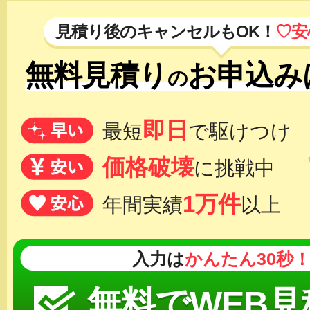
見積り後のキャンセルもOK！
♡安
無料見積り
お申込み
の
即日
最短
で駆けつけ
価格破壊
に挑戦中
1万件
年間実績
以上
入力は
かんたん30秒
無料でWEB見