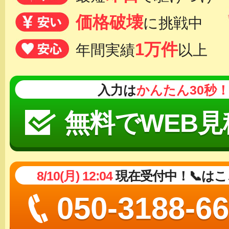
価格破壊
に挑戦中
1万件
年間実績
以上
入力は
かんたん30秒
無料でWEB見
8/10(月) 12:04
現在受付中！📞は
050-3188-6