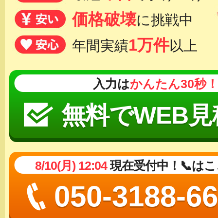
価格破壊
に挑戦中
1万件
年間実績
以上
入力は
かんたん30秒
無料でWEB見
8/10(月) 12:04
現在受付中！📞は
050-3188-6