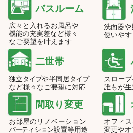
バスルーム
広々と入れるお風呂や
洗面器や
機能の充実差など様々
使いやす
なご要望を叶えます
二世帯
独立
タイプ
や半同居
タイプ
スロープ
など様々なご要望に対応
誰もが生
間取り変更
お部屋のリノベーション
オフィス
パーティション
設置等用途
変更やオ